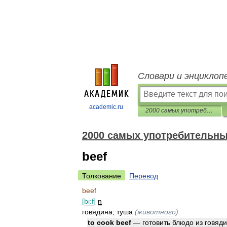
Словари и энциклоп
academic.ru
2000 самых употребительных английских слов
2000 самых употребительны
beef
Толкование
Перевод
beef
[
bi:f
]
n
говядина
;
туша
(
животного
)
to
cook
beef
—
готовить
блюдо
из
говяд