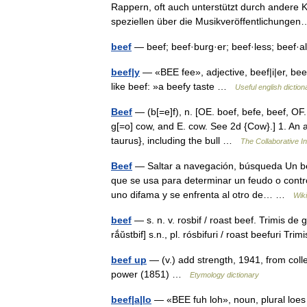
Rappern, oft auch unterstützt durch andere Kü
speziellen über die Musikveröffentlichun
beef
— beef; beef·burg·er; beef·less; beef·
beef|y
— «BEE fee», adjective, beef|i|er, beef|
like beef: »a beefy taste …
Useful english diction
Beef
— (b[=e]f), n. [OE. boef, befe, beef, OF. b
g[=o] cow, and E. cow. See 2d {Cow}.] 1. An 
taurus}, including the bull …
The Collaborative In
Beef
— Saltar a navegación, búsqueda Un be
que se usa para determinar un feudo o contr
uno difama y se enfrenta al otro de… …
Wik
beef
— s. n. v. rosbif / roast beef. Trimis de
rắŭstbif] s.n., pl. rósbifuri / roast beefuri
beef up
— (v.) add strength, 1941, from coll
power (1851) …
Etymology dictionary
beef|a|lo
— «BEE fuh loh», noun, plural loes 