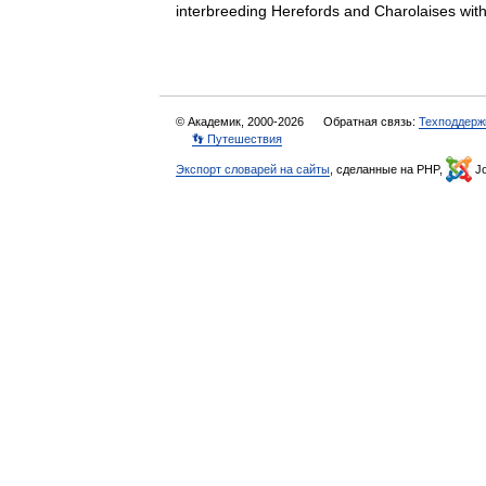
interbreeding Herefords and Charolaises wit
© Академик, 2000-2026
Обратная связь:
Техподдерж
👣 Путешествия
Экспорт словарей на сайты
, сделанные на PHP,
Jo