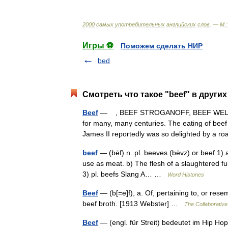
2000
самых
употребительных
английских
слов
. —
М
.
:
Игры ⚽
Поможем сделать НИР
bed
Смотреть что такое "beef" в других
Beef
— , BEEF STROGANOFF, BEEF WELLI
for many, many centuries. The eating of beef
James II reportedly was so delighted by a
beef
— (bēf) n. pl. beeves (bēvz) or beef 1) a)
use as meat. b) The flesh of a slaughtered fu
3) pl. beefs Slang A… …
Word Histories
Beef
— (b[=e]f), a. Of, pertaining to, or rese
beef broth. [1913 Webster] …
The Collaborative 
Beef
— (engl. für Streit) bedeutet im Hip H