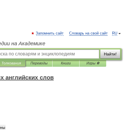
Запомнить сайт
Словарь на свой сайт
RU
едии на Академике
Найти!
Толкования
Переводы
Книги
Игры ⚽
х английских слов
ины