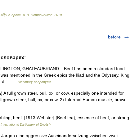
Айрис
-
пресс
.
А
.
В
.
Петроченков
.
2010
.
before
 словарях:
NGTON, GHATEAUBRIAND Beef has been a standard food
 was mentioned in the Greek epics the Iliad and the Odyssey. King
 roast… …
Dictionary of eponyms
 A full grown steer, bull, ox, or cow, especially one intended for
ll grown steer, bull, ox, or cow. 2) Informal Human muscle; brawn.
mbling, beef. [1913 Webster] {Beef tea}, essence of beef, or strong
International Dictionary of English
op Jargon eine aggressive Auseinandersetzung zwischen zwei