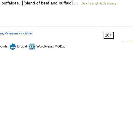
h buffaloes. ╂[blend of beef and buffalo] …
Useful english dictionary
ка
,
Реклама на сайте
18+
omla,
Drupal,
WordPress, MODx.