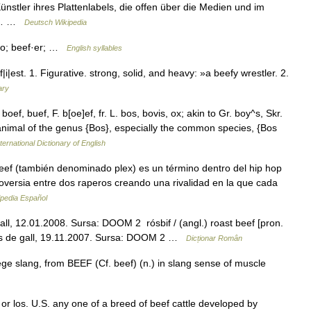
nstler ihres Plattenlabels, die offen über die Medien und im
gen… …
Deutsch Wikipedia
alo; beef·er; …
English syllables
i|est. 1. Figurative. strong, solid, and heavy: »a beefy wrestler. 2.
ary
oef, buef, F. b[oe]ef, fr. L. bos, bovis, ox; akin to Gr. boy^s, Skr.
animal of the genus {Bos}, especially the common species, {Bos
ternational Dictionary of English
ef (también denominado plex) es un término dentro del hip hop
oversia entre dos raperos creando una rivalidad en la que cada
ipedia Español
 gall, 12.01.2008. Sursa: DOOM 2 rósbif / (angl.) roast beef [pron.
 Trimis de gall, 19.11.2007. Sursa: DOOM 2 …
Dicționar Român
ege slang, from BEEF (Cf. beef) (n.) in slang sense of muscle
or los. U.S. any one of a breed of beef cattle developed by